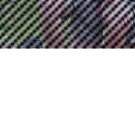
Keti
Chiro Judocus
Verrebroek